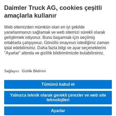
FOLLOW THE ROADSTARS.
Deneyimlerinizi şimdi diğer kamyon sürücüleriyle paylaşın.
Haydi katılın
Sağlayıcı
Veri Gizliliği