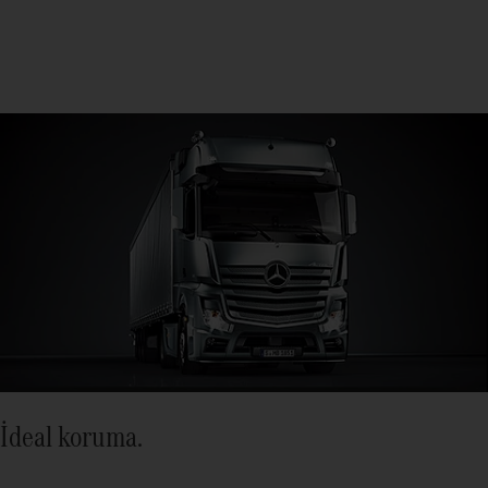
İdeal koruma.