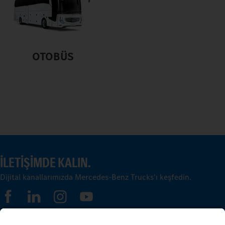
OTOBÜS
İLETIŞIMDE KALIN.
Dijital kanallarımızda Mercedes-Benz Trucks'ı keşfedin.