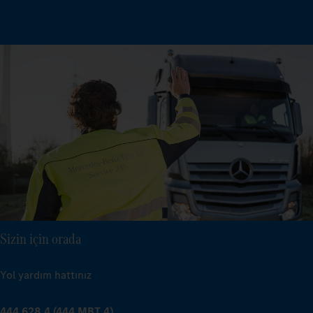
Sizin için orada
Yol yardım hattınız
444 628 4 (444 MBT 4)