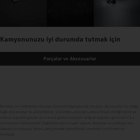
Kamyonunuzu iyi durumda tutmak için
Parçalar ve Aksesuarlar
Resimler ve metinlerde standart donanım kapsamında olmayan aksesuarlar ve isteğe
bağlı donanımlar da gösterilebilir. Gösterilen resimler sadece örnek niteliğindedir ve
orijinal araçların gerçek durumunu göstermeyebilir. Orijinal araçların görünümü bu
resimlerden farklı olabilir. Değişiklik yapma haklı saklıdır. Resimler ve metinler, her
ülkede sunulmayan tipleri, danışmanlık hizmetlerini, servisleri ve ürünleri de
içerebilir.