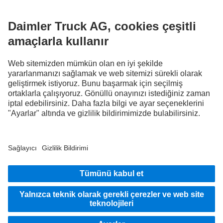
FOLLOW THE ROADSTARS.
Deneyimlerinizi şimdi diğer kamyon sürücüleriyle paylaşın.
Haydi katılın
Sağlayıcı
Veri Gizliliği