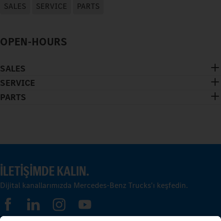
SALES
SERVICE
PARTS
OPEN-HOURS
SALES
SERVICE
PARTS
İLETIŞIMDE KALIN.
Dijital kanallarımızda Mercedes-Benz Trucks'ı keşfedin.