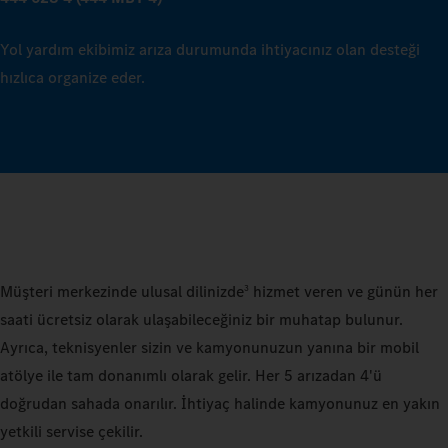
Yol yardım ekibimiz arıza durumunda ihtiyacınız olan desteği
hızlıca organize eder.
Müşteri merkezinde ulusal dilinizde
hizmet veren ve günün her
3
saati ücretsiz olarak ulaşabileceğiniz bir muhatap bulunur.
Ayrıca, teknisyenler sizin ve kamyonunuzun yanına bir mobil
atölye ile tam donanımlı olarak gelir. Her 5 arızadan 4'ü
doğrudan sahada onarılır. İhtiyaç halinde kamyonunuz en yakın
yetkili servise çekilir.