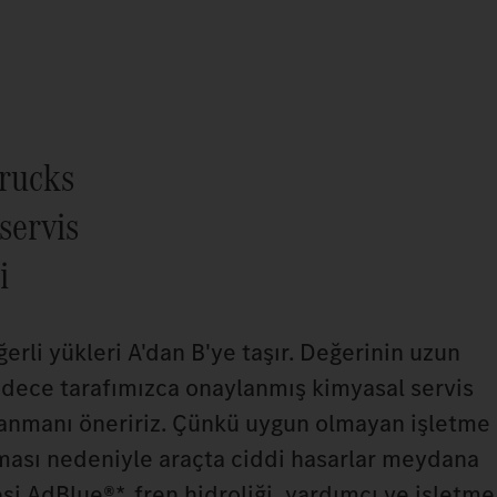
rucks
 servis
i
rli yükleri A'dan B'ye taşır. Değerinin uzun
adece tarafımızca onaylanmış kimyasal servis
lanmanı öneririz. Çünkü uygun olmayan işletme
ması nedeniyle araçta ciddi hasarlar meydana
esi AdBlue®*, fren hidroliği, yardımcı ve işletme