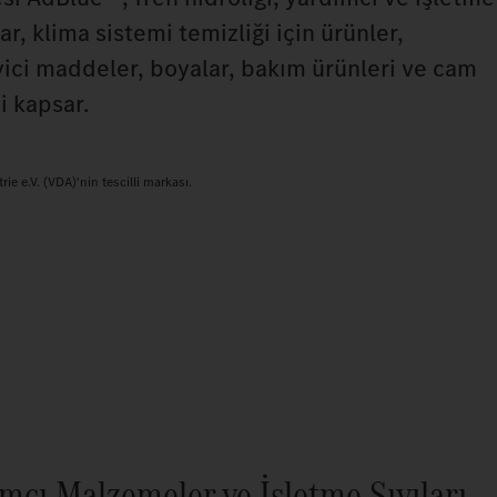
ar, klima sistemi temizliği için ürünler,
ici maddeler, boyalar, bakım ürünleri ve cam
i kapsar.
e e.V. (VDA)'nin tescilli markası.
ımcı Malzemeler ve İşletme Sıvıları