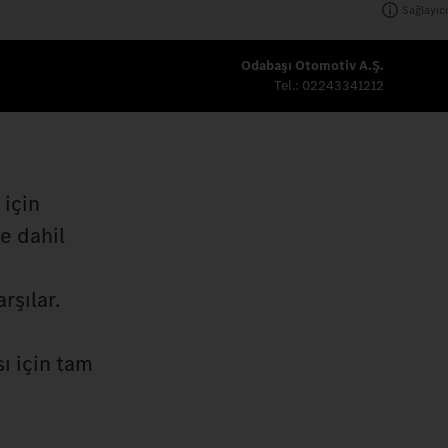
Sağlayıcı
Odabaşı Otomotiv A.Ş.
Tel.:
02243341212
 için
de dahil
rşılar.
ı için tam