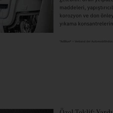
maddeleri, yapıştırıcıl
korozyon ve don önley
yıkama konsantrelerin
*AdBlue® = Verband der Automobilindustri
Özel Teklif: Yard