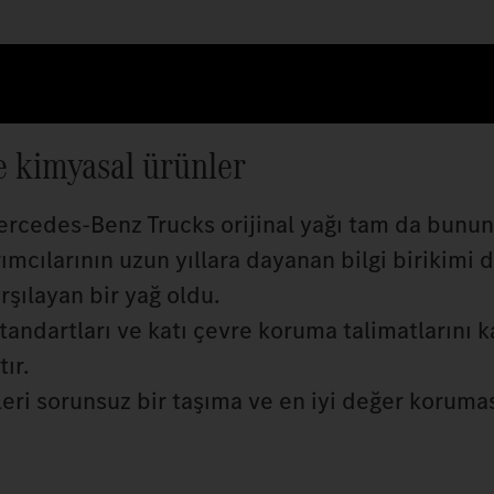
e kimyasal ürünler
ercedes‑Benz Trucks orijinal yağı tam da bunun
rımcılarının uzun yıllara dayanan bilgi birikimi 
şılayan bir yağ oldu.
andartları ve katı çevre koruma talimatlarını ka
ır.
ri sorunsuz bir taşıma ve en iyi değer korumas