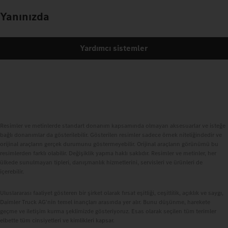
Yanınızda
Yardımcı sistemler
Resimler ve metinlerde standart donanım kapsamında olmayan aksesuarlar ve isteğe
bağlı donanımlar da gösterilebilir. Gösterilen resimler sadece örnek niteliğindedir ve
orijinal araçların gerçek durumunu göstermeyebilir. Orijinal araçların görünümü bu
resimlerden farklı olabilir. Değişiklik yapma haklı saklıdır. Resimler ve metinler, her
ülkede sunulmayan tipleri, danışmanlık hizmetlerini, servisleri ve ürünleri de
içerebilir.
Uluslararası faaliyet gösteren bir şirket olarak fırsat eşitliği, ceşitlilik, açıklık ve saygı,
Daimler Truck AG'nin temel inançları arasında yer alır. Bunu düşünme, harekete
geçme ve iletişim kurma şeklimizde gösteriyoruz. Esas olarak seçilen tüm terimler
elbette tüm cinsiyetleri ve kimlikleri kapsar.