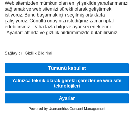
FOLLOW THE ROADSTARS.
Deneyimlerinizi şimdi diğer kamyon sürücüleriyle paylaşın.
Haydi katılın
Sağlayıcı