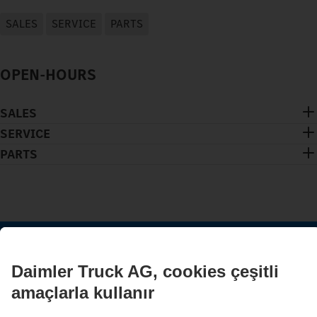
SALES
SERVICE
PARTS
OPEN-HOURS
SALES
SERVICE
PARTS
İLETIŞIMDE KALIN.
Dijital kanallarımızda Mercedes-Benz Trucks'ı keşfedin.