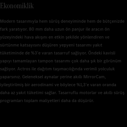
Ekonomiklik
Modern tasarımıyla hem sürüş deneyiminde hem de bütçenizde
fark yaratıyor. 80 mm daha uzun ön panjur ile aracın ön
yüzeyindeki hava akışını en etkin şekilde yönlendiren ve
sürtünme katsayısını düşüren yepyeni tasarımı yakıt
tüketiminde de %3'e varan tasarruf sağlıyor. Öndeki kavisli
yapıyı tamamlayan tampon tasarımı çok daha şık bir görünüm
sağlıyor. Actros ile dağıtım taşımacılığında verimli yolculuk
yaparsınız. Geleneksel aynalar yerine akıllı MirrorCam,
iyileştirilmiş bir aerodinami ve böylece %1,3'e varan oranda
daha az yakıt tüketimi sağlar. Tasarruflu motorlar ve akıllı sürüş
programları toplam maliyetleri daha da düşürür.