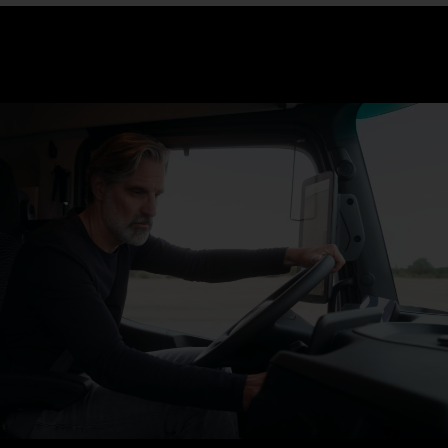
Actros kamyonların konforlu kabin seçenekleri Multimedia
Radio Touch geniş ekran da dahil birçok fonksiyonu içinde
barındırır.