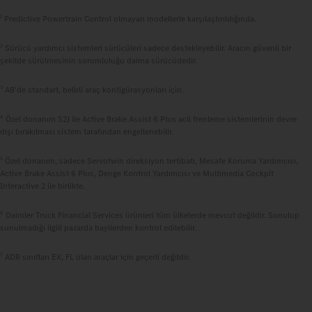
1
Predictive Powertrain Control olmayan modellerle karşılaştırıldığında.
2
Sürücü yardımcı sistemleri sürücüleri sadece destekleyebilir. Aracın güvenli bir
şekilde sürülmesinin sorumluluğu daima sürücüdedir.
3
AB'de standart, belirli araç konfigürasyonları için.
4
Özel donanım S2J ile Active Brake Assist 6 Plus acil frenleme sistemlerinin devre
dışı bırakılması sistem tarafından engellenebilir.
5
Özel donanım, sadece Servotwin direksiyon tertibatı, Mesafe Koruma Yardımcısı,
Active Brake Assist 6 Plus, Denge Kontrol Yardımcısı ve Multimedia Cockpit
Interactive 2 ile birlikte.
6
Daimler Truck Financial Services ürünleri tüm ülkelerde mevcut değildir. Sunulup
sunulmadığı ilgili pazarda bayilerden kontrol edilebilir.
7
ADR sınıfları EX, FL olan araçlar için geçerli değildir.