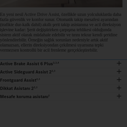
En yeni nesil Active Drive Assist, özellikle uzun yolculuklarda daha
fazla güvenlik ve konfor sunar. Otomatik takip mesafesi ayarından
(trafikte dur‑kalk dahil) akıllı şerit takip asistanına ve acil direksiyon
işlevine kadar: Şerit değiştirirken çarpışma tehlikesi olduğunda
sistem aktif olarak müdahale edebilir ve tırını tekrar kendi şeridine
yönlendirebilir. Örneğin sağlık sorunları nedeniyle artık aktif
olamazsan, ellerin direksiyondan çekilmesi uyarısına tepki
vermezsen kontrollü bir acil frenleme gerçekleştirebilir.
Active Brake Assist 6 Plus
2,3,4
Active Sideguard Assist 2
2,3
Frontguard Assist
2,3
Dikkat Asistanı 2
2,3
Mesafe koruma asistanı
2